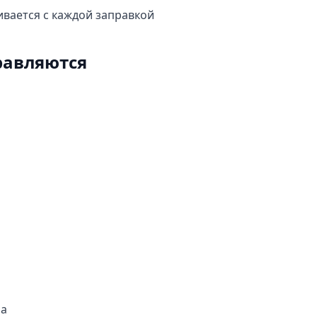
вается с каждой заправкой
равляются
ра