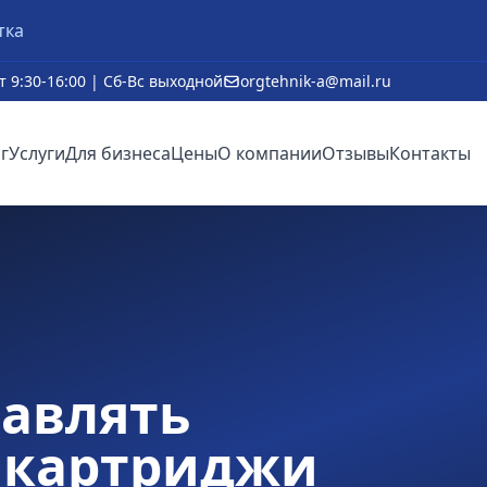
тка
т 9:30-16:00 | Сб-Вс выходной
orgtehnik-a@mail.ru
г
Услуги
Для бизнеса
Цены
О компании
Отзывы
Контакты
авлять
 картриджи