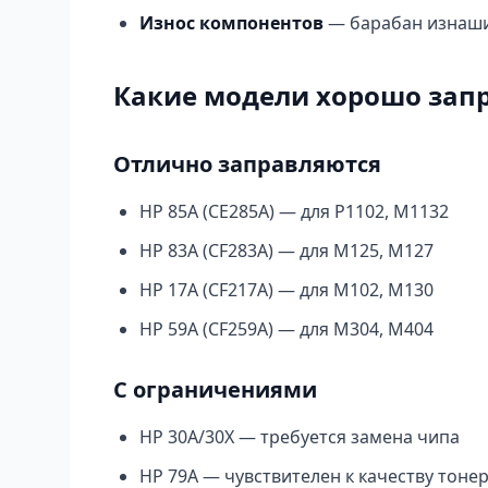
Износ компонентов
— барабан изнаши
Какие модели хорошо зап
Отлично заправляются
HP 85A (CE285A) — для P1102, M1132
HP 83A (CF283A) — для M125, M127
HP 17A (CF217A) — для M102, M130
HP 59A (CF259A) — для M304, M404
С ограничениями
HP 30A/30X — требуется замена чипа
HP 79A — чувствителен к качеству тоне