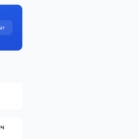
ат
ПЧ