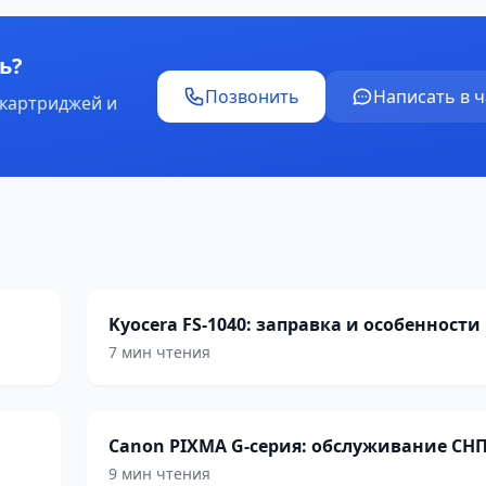
ь?
Позвонить
Написать в ч
 картриджей и
Kyocera FS-1040: заправка и особенности
7 мин чтения
Canon PIXMA G-серия: обслуживание СН
9 мин чтения